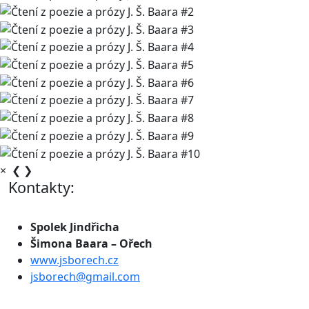
×
❮
❯
Kontakty:
Spolek Jindřicha
Šimona Baara – Ořech
www.jsborech.cz
jsborech@gmail.com