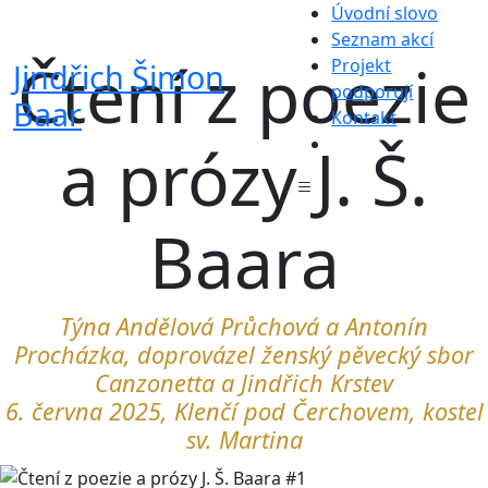
Úvodní slovo
Seznam akcí
Čtení z poezie
Projekt
Jindřich Šimon
podporují
Baar
Kontakt
a prózy J. Š.
Baara
Týna Andělová Průchová a Antonín
Procházka, doprovázel ženský pěvecký sbor
Canzonetta a Jindřich Krstev
6. června 2025, Klenčí pod Čerchovem, kostel
sv. Martina